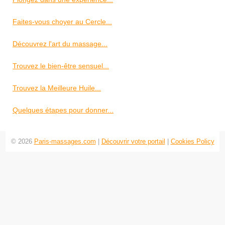
Faites-vous choyer au Cercle...
Découvrez l'art du massage...
Trouvez le bien-être sensuel...
Trouvez la Meilleure Huile...
Quelques étapes pour donner...
© 2026
Paris-massages.com
|
Découvrir votre portail
|
Cookies Policy