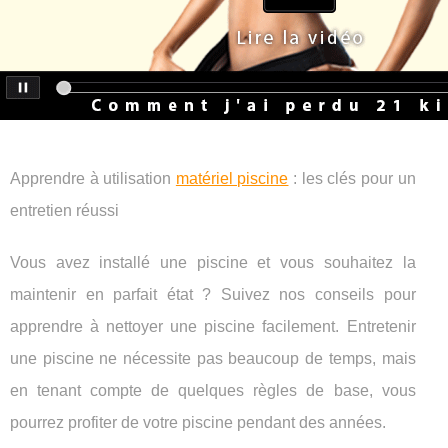
Apprendre à utilisation
matériel piscine
: les clés pour un
entretien réussi
Vous avez installé une piscine et vous souhaitez la
maintenir en parfait état ? Suivez nos conseils pour
apprendre à nettoyer une piscine facilement. Entretenir
une piscine ne nécessite pas beaucoup de temps, mais
en tenant compte de quelques règles de base, vous
pourrez profiter de votre piscine pendant des années.